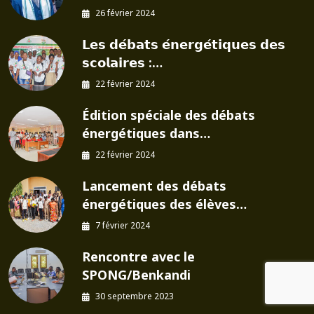
26 février 2024
𝗟𝗲𝘀 𝗱𝗲́𝗯𝗮𝘁𝘀 𝗲́𝗻𝗲𝗿𝗴𝗲́𝘁𝗶𝗾𝘂𝗲𝘀 𝗱𝗲𝘀
𝘀𝗰𝗼𝗹𝗮𝗶𝗿𝗲𝘀 :…
22 février 2024
Édition spéciale des débats
énergétiques dans…
22 février 2024
Lancement des débats
énergétiques des élèves…
7 février 2024
Rencontre avec le
SPONG/Benkandi
30 septembre 2023