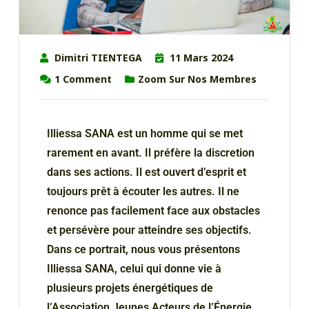
Dimitri TIENTEGA
11 Mars 2024
1
Comment
Zoom Sur Nos Membres
Illiessa SANA
est un homme qui se met
rarement en avant. Il préfère
la discret
ion
dans ses actions.
Il est ouvert d’esprit et
toujours prêt à écouter les autres
. Il ne
renonce pas facilement face
aux
obstacles
et
persévère
pour
atteindre
ses
objectifs.
Dans ce portrait, nous vous présentons
Illiessa SANA, celui
qui
donne
vie
à
plusieurs
projets énergétiques de
l’Association Jeunes Acteurs de l’Énergie