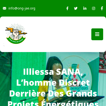
info@ong-jae.org
Illiessa SANA,
L’homme Discret
Derrière Des Grands
Projets Énergétiques