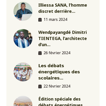
Illiessa SANA, l’homme
discret derrière…
11 mars 2024
Wendpayangdé Dimitri
TIENTEGA, l’architecte
d’un…
26 février 2024
𝗟𝗲𝘀 𝗱𝗲́𝗯𝗮𝘁𝘀
𝗲́𝗻𝗲𝗿𝗴𝗲́𝘁𝗶𝗾𝘂𝗲𝘀 𝗱𝗲𝘀
𝘀𝗰𝗼𝗹𝗮𝗶𝗿𝗲𝘀…
22 février 2024
Édition spéciale des
débats énergétiques…