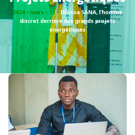
2024
mars
11
Illiessa SANA, l’homme
>
>
>
discret derrière des grands projets
énergétiques